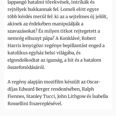
lappangó hatalmi törekvések, intrikák és
rejtélyek bukkannak fel. Lomeli előtt egyre
több kérdés merül fel: ki az a sejtelmes új jelölt,
akinek az érdekében manipulálják a
szavazásokat? És milyen titkot rejtegetett a
nemrég elhunyt pápa? A Konklávé, Robert
Harris lenyűgöző regénye bepillantást enged a
katolikus egyház belső világába, és
elgondolkodtat az igazság, a hit és a hatalom
összefonódásáról.
A regény alapján mozifilm készült az Oscar-
díjas Edward Berger rendezésében, Ralph
Fiennes, Stanley Tucci, John Lithgow és Isabella
Rossellini főszereplésével.