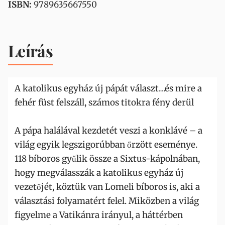
ISBN:
9789635667550
Leírás
A katolikus egyház új pápát választ…és mire a
fehér füst felszáll, számos titokra fény derül
A pápa halálával kezdetét veszi a konklávé – a
világ egyik legszigorúbban őrzött eseménye.
118 bíboros gyűlik össze a Sixtus-kápolnában,
hogy megválasszák a katolikus egyház új
vezetőjét, köztük van Lomeli bíboros is, aki a
választási folyamatért felel. Miközben a világ
figyelme a Vatikánra irányul, a háttérben