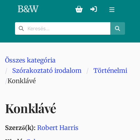
B
&
W
Összes kategória
Szórakoztató irodalom
Történelmi
Konklávé
Konklávé
Szerző(k):
Robert Harris