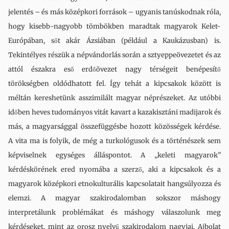
jelentés – és más középkori források – ugyanis tanúskodnak róla,
hogy kisebb-nagyobb tömbökben maradtak magyarok Kelet-
Európában, sőt akár Ázsiában (például a Kaukázusban) is.
Tekintélyes részük a népvándorlás során a sztyeppeövezetet és az
attól északra eső erdőövezet nagy térségeit benépesítő
törökségben oldódhatott fel. Így tehát a kipcsakok között is
méltán kereshetünk asszimilált magyar néprészeket. Az utóbbi
időben heves tudományos vitát kavart a kazakisztáni madijarok és
más, a magyarsággal összefüggésbe hozott közösségek kérdése.
A vita ma is folyik, de még a turkológusok és a történészek sem
képviselnek egységes álláspontot. A „keleti magyarok”
kérdéskörének ered nyomába a szerző, aki a kipcsakok és a
magyarok középkori etnokulturális kapcsolatait hangsúlyozza és
elemzi. A magyar szakirodalomban sokszor máshogy
interpretálunk problémákat és máshogy válaszolunk meg
kérdéseket, mint az orosz nyelvű szakirodalom nagyjai. Ajbolat