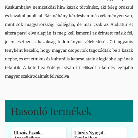
Kuskumbajev nemzetközi hírű kazak történész, aki főleg oroszul
és kazakul publikál. Bár néhány kérdésben más véleményen van,
mint sok magyarországi kollégája, de már csak az Audiatur et
altera pars! elve alapján is meg kell ismerni az érintett másik fél,
jelen esetben a kazakság tudományos vélekedését. Ott ugyanis
tényként kezelik, hogy magyar csoportok tagozódtak be a kazak
népbe, és ezt etnikus és kulturális kapcsolataink legfőbb alapjának
tekintik. A kötethez Erdélyi István írt előszót a kérdés legújabb
magyar szakirodalmát felvázolva
Hasonló termékek
Utazás Észak-
Utazás Nyugat-