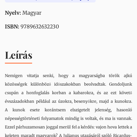
Nyelv:
Magyar
ISBN:
9789632632230
Leírás
Nemigen vitatja senki, hogy a magyarságba török ajkú
közösségek különböző időszakokban beolvadtak. Gondoljunk
csupán a honfoglalás korban a kabarokra, és az ezt követő
évszázadokban például az úzokra, besenyőkre, majd a kunokra.
A kunok esete korántsem elszigetelt jelenség, hasonló
népességtörténeti folyamatok mindig is voltak, és ma is vannak.
Ezzel párhuzamosan joggal merül fel a kérdés: vajon hova lettek a
keleten maradt magyarok? A Julianus utazásáról szóló Ricardus-