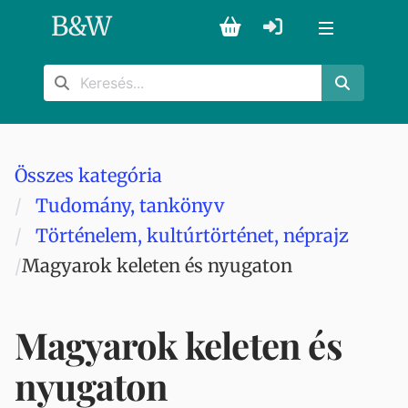
B
&
W
Összes kategória
Tudomány, tankönyv
Történelem, kultúrtörténet, néprajz
Magyarok keleten és nyugaton
Magyarok keleten és
nyugaton