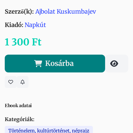
Szerző(k):
Ajbolat Kuskumbajev
Kiadó:
Napkút
1 300 Ft
Kosárba
Ebook adatai
Kategóriák:
Történelem, kultúrtörténet, néprajz