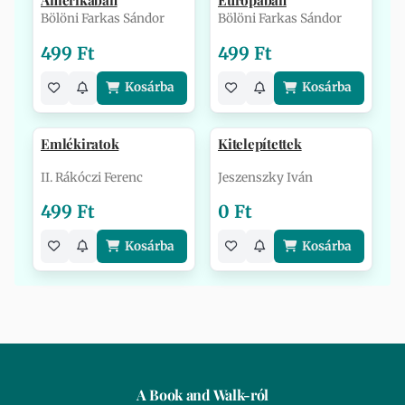
Amerikában
Európában
Bölöni Farkas Sándor
Bölöni Farkas Sándor
499 Ft
499 Ft
Kosárba
Kosárba
Emlékiratok
Kitelepítettek
II. Rákóczi Ferenc
Jeszenszky Iván
499 Ft
0 Ft
Kosárba
Kosárba
A Book and Walk-ról