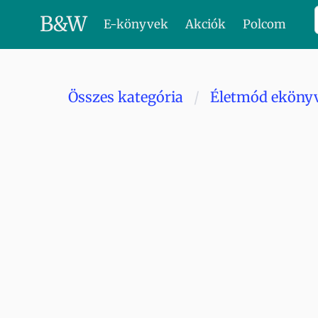
B
&
W
E-könyvek
Akciók
Polcom
Összes kategória
Életmód eköny