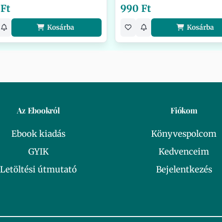
 Ft
990 Ft
Kosárba
Kosárba
Az Ebookról
Fiókom
Ebook kiadás
Könyvespolcom
GYIK
Kedvenceim
Letöltési útmutató
Bejelentkezés