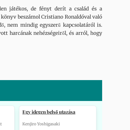
en játékos, de fényt derít a család és a
 A könyv beszámol Cristiano Ronaldóval való
ődő, nem mindig egyszerű kapcsolatáról is.
ott harcának nehézségeiről, és arról, hogy
Egy idegen belső utazása
t
Kenjiro Yoshigasaki