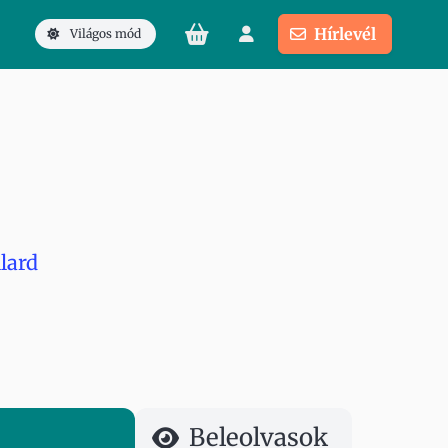
Hírlevél
Világos mód
llard
Beleolvasok