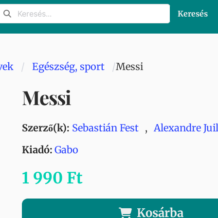
Keresés
vek
Egészség, sport
Messi
Messi
Szerző(k):
Sebastián Fest
,
Alexandre Jui
Kiadó:
Gabo
1 990 Ft
Kosárba