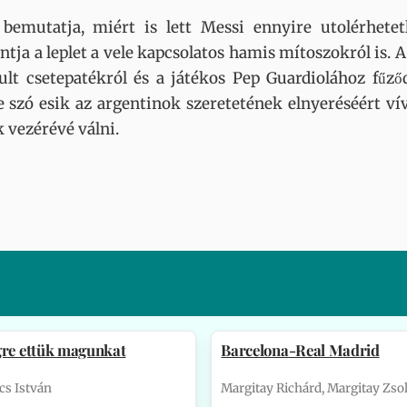
emutatja, miért is lett Messi ennyire utolérhetetl
ántja a leplet a vele kapcsolatos hamis mítoszokról is.
kult csetepatékról és a játékos Pep Guardiolához fűz
e szó esik az argentinok szeretetének elnyeréséért vív
 vezérévé válni.
gre ettük magunkat
Barcelona-Real Madrid
s István
Margitay Richárd, Margitay Zsol