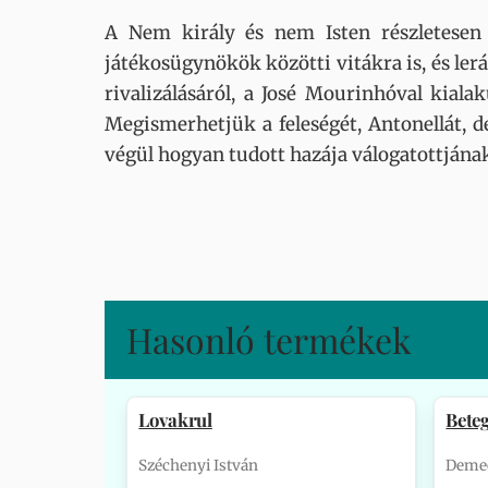
A Nem király és nem Isten részletesen b
játékosügynökök közötti vitákra is, és ler
rivalizálásáról, a José Mourinhóval kiala
Megismerhetjük a feleségét, Antonellát, d
végül hogyan tudott hazája válogatottjának
Hasonló termékek
Lovakrul
Bete
Széchenyi István
Demec