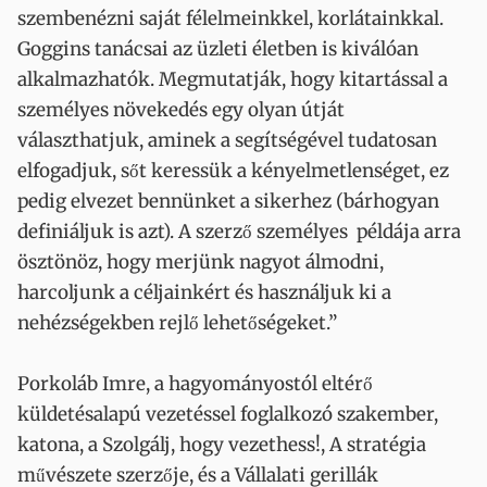
szembenézni saját félelmeinkkel, korlátainkkal.
Goggins tanácsai az üzleti életben is kiválóan
alkalmazhatók. Megmutatják, hogy kitartással a
személyes növekedés egy olyan útját
választhatjuk, aminek a segítségével tudatosan
elfogadjuk, sőt keressük a kényelmetlenséget, ez
pedig elvezet bennünket a sikerhez (bárhogyan
definiáljuk is azt). A szerző személyes példája arra
ösztönöz, hogy merjünk nagyot álmodni,
harcoljunk a céljainkért és használjuk ki a
nehézségekben rejlő lehetőségeket.”
Porkoláb Imre, a hagyományostól eltérő
küldetésalapú vezetéssel foglalkozó szakember,
katona, a Szolgálj, hogy vezethess!, A stratégia
művészete szerzője, és a Vállalati gerillák