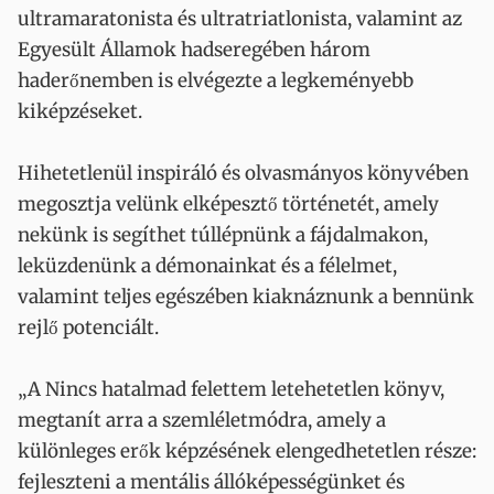
ultramaratonista és ultratriatlonista, valamint az
Egyesült Államok hadseregében három
haderőnemben is elvégezte a legkeményebb
kiképzéseket.
Hihetetlenül inspiráló és olvasmányos könyvében
megosztja velünk elképesztő történetét, amely
nekünk is segíthet túllépnünk a fájdalmakon,
leküzdenünk a démonainkat és a félelmet,
valamint teljes egészében kiaknáznunk a bennünk
rejlő potenciált.
„A Nincs hatalmad felettem letehetetlen könyv,
megtanít arra a szemléletmódra, amely a
különleges erők képzésének elengedhetetlen része:
fejleszteni a mentális állóképességünket és