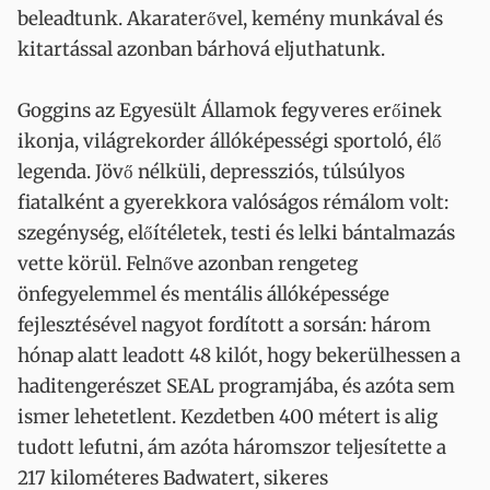
beleadtunk. Akaraterővel, kemény munkával és
kitartással azonban bárhová eljuthatunk.
Goggins az Egyesült Államok fegyveres erőinek
ikonja, világrekorder állóképességi sportoló, élő
legenda. Jövő nélküli, depressziós, túlsúlyos
fiatalként a gyerekkora valóságos rémálom volt:
szegénység, előítéletek, testi és lelki bántalmazás
vette körül. Felnőve azonban rengeteg
önfegyelemmel és mentális állóképessége
fejlesztésével nagyot fordított a sorsán: három
hónap alatt leadott 48 kilót, hogy bekerülhessen a
haditengerészet SEAL programjába, és azóta sem
ismer lehetetlent. Kezdetben 400 métert is alig
tudott lefutni, ám azóta háromszor teljesítette a
217 kilométeres Badwatert, sikeres