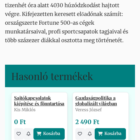
tizenhét óra alatt 4030 húzódzkodást hajtott
végre. Kifejezetten keresett előadónak számít:
országszerte Fortune 500-as cégek
munkatársaival, profi sportcsapatok tagjaival és
több százezer diákkal osztotta meg történetét.
Hasonló termékek
Sajtókapcsolatok
Gazdaságpolitika a
kiépítése és fönntartása
globalizált világban
Kis Miklós
Veress József
0 Ft
2 490 Ft
Kosárba
Kosárba