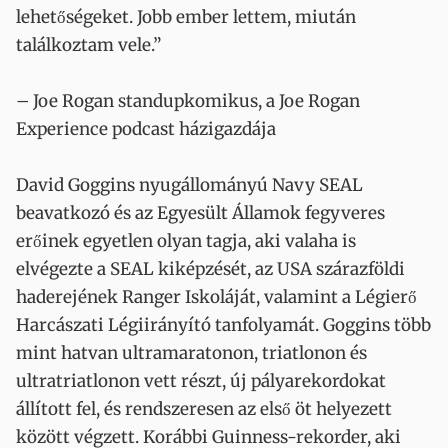
lehetőségeket. Jobb ember lettem, miután
találkoztam vele.”
– Joe Rogan standupkomikus, a Joe Rogan
Experience podcast házigazdája
David Goggins nyugállományú Navy SEAL
beavatkozó és az Egyesült Államok fegyveres
erőinek egyetlen olyan tagja, aki valaha is
elvégezte a SEAL kiképzését, az USA szárazföldi
haderejének Ranger Iskoláját, valamint a Légierő
Harcászati Légiirányító tanfolyamát. Goggins több
mint hatvan ultramaratonon, triatlonon és
ultratriatlonon vett részt, új pályarekordokat
állított fel, és rendszeresen az első öt helyezett
között végzett. Korábbi Guinness-rekorder, aki