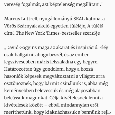
vereség fogalmát, azt képtelenség megállítani.”
Marcus Luttrell, nyugállományú SEAL katona, a
Vörös Szárnyak akció egyetlen túlélője, A túlélő
című The New York Times-bestseller szerzője
„David Goggins maga az akarat és inspiráció. Elég
csak hallgatni, ahogy beszél, és az ember
legszívesebben máris felszaladna egy hegyre.
Határozottan úgy gondolom, hogy a hozzá
hasonlók képesek megváltoztatni a világot: arra
ösztönöznek, hogy bármit csinálunk is, abba még
keményebben belevessük és még alaposabban
beleássuk magunkat. Célja kivételesnek lenni a
kivételesek között – ebből mindannyian erőt
meríthetünk, hogy kiaknázhassuk a bennünk rejlő