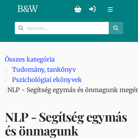
B
&
W
Összes kategória
Tudomány, tankönyv
Pszichológiai ekönyvek
NLP - Segítség egymás és önmagunk megér
NLP - Segítség egymás
és önmagunk