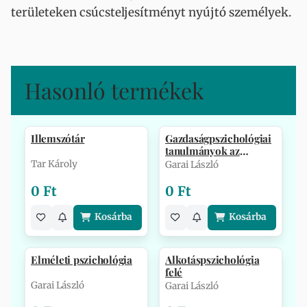
területeken csúcsteljesítményt nyújtó személyek.
Hasonló termékek
Illemszótár
Gazdaságpszichológiai
tanulmányok az
egyetemről
Tar Károly
Garai László
0 Ft
0 Ft
Kosárba
Kosárba
Elméleti pszichológia
Alkotáspszichológia
felé
Garai László
Garai László