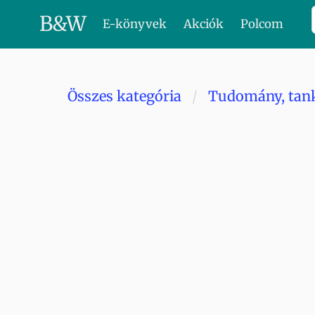
B
&
W
E-könyvek
Akciók
Polcom
Összes kategória
Tudomány, tan