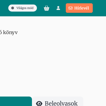
Hírlevél
Világos mód
ó könyv
Beleolvasok