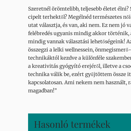
Szeretnél örömtelibb, teljesebb életet éln
cipelt terhektől? Megélnéd természetes nő
utat választja, és van, aki nem. Ez nem jó 
felébredés ugyanis mindig akkor történik, 
mindig vannak választási lehetőségeink
összegzi a lelki wellnessein, önmegismerő-
technikáktól kezdve a különféle szakembere
a kreativitás gyógyító erejéről, illetve a 
technika válik be, ezért gyűjtöttem össze 
kapcsolatosan. Ami nekem nem használt, raj
magadban!”
Hasonló termékek