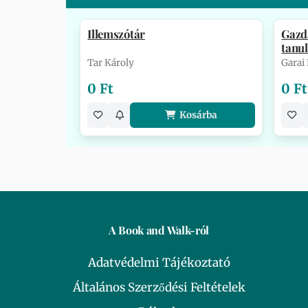
Illemszótár
Gazd
tanu
Tar Károly
Garai
0 Ft
0 Ft
Kosárba
A Book and Walk-ról
Adatvédelmi Tájékoztató
Általános Szerződési Feltételek