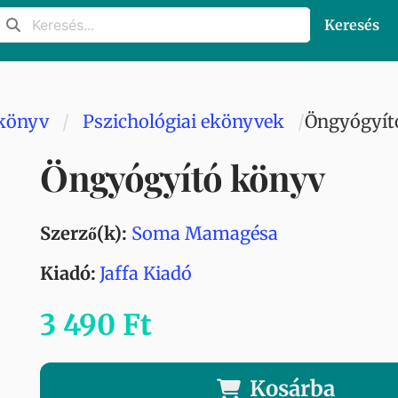
Keresés
könyv
Pszichológiai ekönyvek
Öngyógyít
Öngyógyító könyv
Szerző(k):
Soma Mamagésa
Kiadó:
Jaffa Kiadó
3 490 Ft
Kosárba