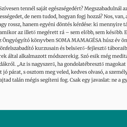
i? Szívesen tennél saját egészségedért? Megszabadulnál 
iességedet, de nem tudod, hogyan fogj hozzá? Nos, van,
vagy rossz, hanem egyéni döntés kérdése: ki mennyire táj
amikor az illető megérett rá – sem előbb, sem később. 
! Az Öngyógyító könyvben SOMA MAMAGÉSA húsz év öni
önfelszabadító kurzusain és belsőerő-fejlesztő táborai
k által alkalmazott módszerekig. Szó esik még meditáció
csodákról. „Az is nagyszerű, ha gondolatébresztő magok
itt jó párat, s osztom meg veled, kedves olvasó, a sze
tad talán mégis segíteni fog. Csak egy javaslat: ne a 