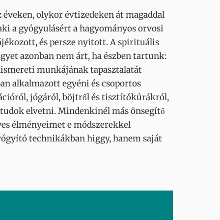
az éveken, olykor évtizedeken át magaddal
 aki a gyógyulásért a hagyományos orvosi
ékozott, és persze nyitott. A spirituális
Egyet azonban nem árt, ha észben tartunk:
smereti munkájának tapasztalatát
ban alkalmazott egyéni és csoportos
ról, jógáról, böjtről és tisztítókúrákról,
at tudok elvetni. Mindenkinél más önsegítő
mélyes élményeimet e módszerekkel
gyógyító technikákban higgy, hanem saját