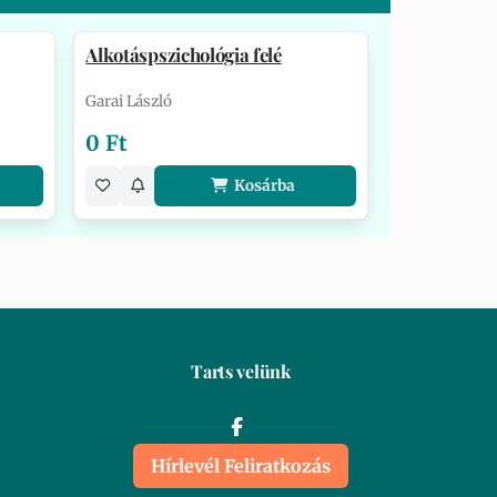
Alkotáspszichológia felé
Garai László
0 Ft
Kosárba
Tarts velünk
Hírlevél Feliratkozás