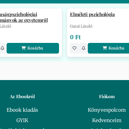
aságpszichológiai
Elméleti pszichológia
lmányok az egyetemről
 László
Garai László
0 Ft
Kosárba
Kosárba
Az Ebookról
Fiókom
Ebook kiadás
Könyvespolcom
GYIK
Kedvenceim