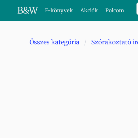
B
&
W
E-könyvek
Akciók
Polcom
Összes kategória
Szórakoztató i