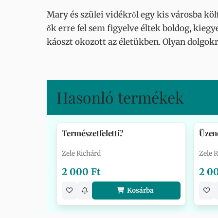
Mary és szülei vidékről egy kis városba köl
ők erre fel sem figyelve éltek boldog, kiegy
káoszt okozott az életükben. Olyan dolgok
Hasonló termékek
Természetfeletti?
Üzene
Zele Richárd
Zele 
2 000 Ft
2 0
Kosárba