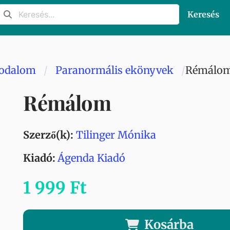
Keresés
rodalom
Paranormális ekönyvek
Rémálo
Rémálom
Szerző(k):
Tilinger Mónika
Kiadó:
Ágenda Kiadó
1 999 Ft
Kosárba