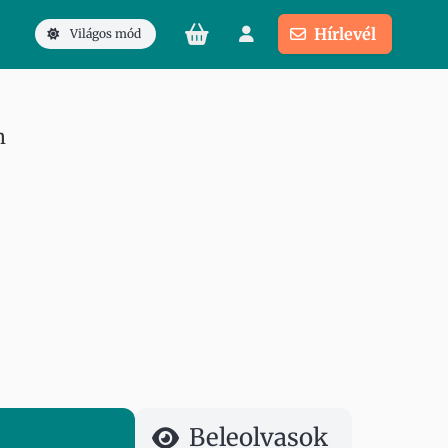
Hírlevél
Világos mód
m
Beleolvasok