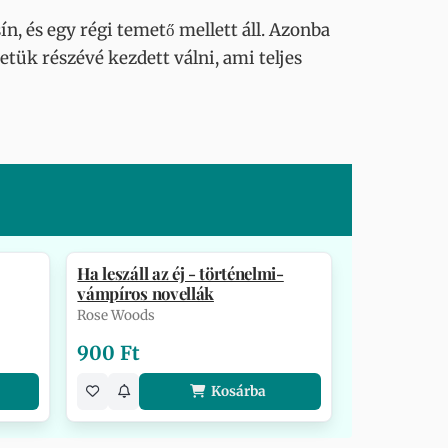
n, és egy régi temető mellett áll. Azonba
letük részévé kezdett válni, ami teljes
Ha leszáll az éj - történelmi-
vámpíros novellák
Rose Woods
900 Ft
Kosárba