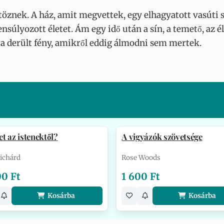
töznek. A ház, amit megvettek, egy elhagyatott vasúti sí
ensúlyozott életet. Ám egy idő után a sín, a temető, az é
ra derült fény, amikről eddig álmodni sem mertek.
t az istenektől?
A vigyázók szövetsége
Richárd
Rose Woods
00 Ft
1 600 Ft
Kosárba
Kosárba