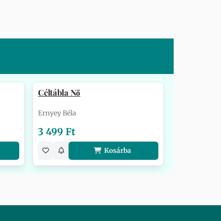
Céltábla Nő
Ernyey Béla
3 499 Ft
Kosárba