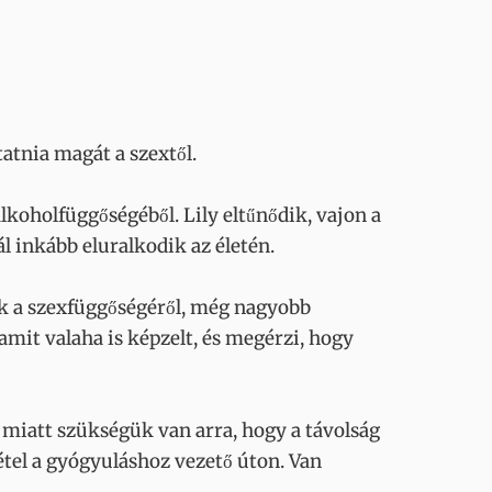
atnia magát a szextől.
lkoholfüggőségéből. Lily eltűnődik, vajon a
 inkább eluralkodik az életén.
nak a szexfüggőségéről, még nagyobb
amit valaha is képzelt, és megérzi, hogy
miatt szükségük van arra, hogy a távolság
étel a gyógyuláshoz vezető úton. Van