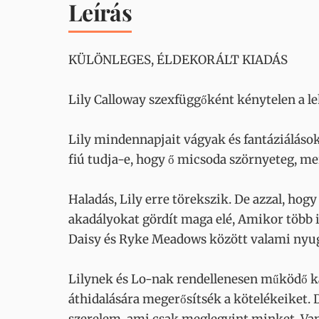
Leírás
KÜLÖNLEGES, ÉLDEKORÁLT KIADÁS
Lily Calloway szexfüggőként kénytelen a leh
Lily mindennapjait vágyak és fantáziálások
fiú tudja-e, hogy ő micsoda szörnyeteg, me
Haladás, Lily erre törekszik. De azzal, ho
akadályokat gördít maga elé, Amikor több id
Daisy és Ryke Meadows között valami nyug
Lilynek és Lo-nak rendellenesen működő ka
áthidalására megerősítsék a kötelékeiket. D