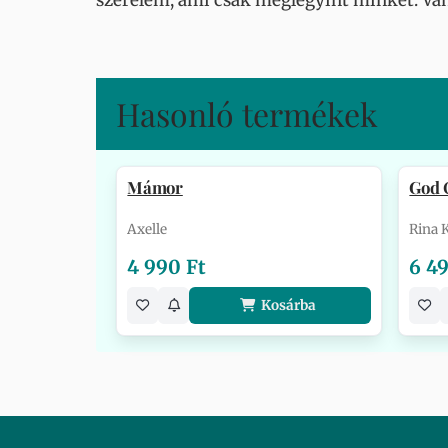
szerelem, ami csak meglegyint minket. Van
Hasonló termékek
Mámor
God 
Axelle
Rina 
4 990 Ft
6 4
Kosárba