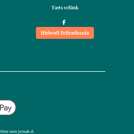
Tarts velünk
Hírlevél Feliratkozás
dőhöz nem jutnak el.