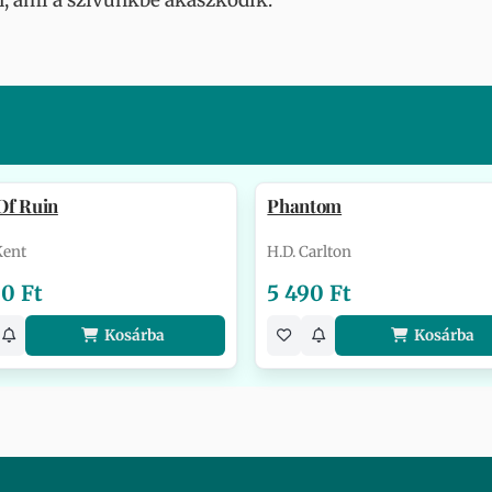
, ami a szívünkbe akaszkodik.
Of Ruin
Phantom
Kent
H.D. Carlton
90 Ft
5 490 Ft
Kosárba
Kosárba