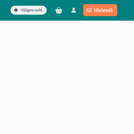
Hírlevél
Világos mód