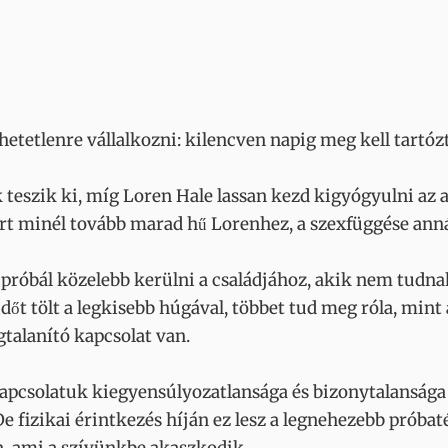
etetlenre vállalkozni: kilencven napig meg kell tartózt
 teszik ki, míg Loren Hale lassan kezd kigyógyulni az a
rt minél tovább marad hű Lorenhez, a szexfüggése annál
gy próbál közelebb kerülni a családjához, akik nem tud
őt tölt a legkisebb húgával, többet tud meg róla, mint 
talanító kapcsolat van.
pcsolatuk kiegyensúlyozatlansága és bizonytalansága 
e fizikai érintkezés híján ez lesz a legnehezebb próbat