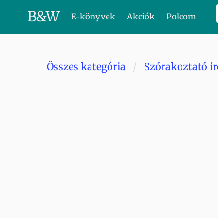
B
&
W
E-könyvek
Akciók
Polcom
Összes kategória
Szórakoztató i