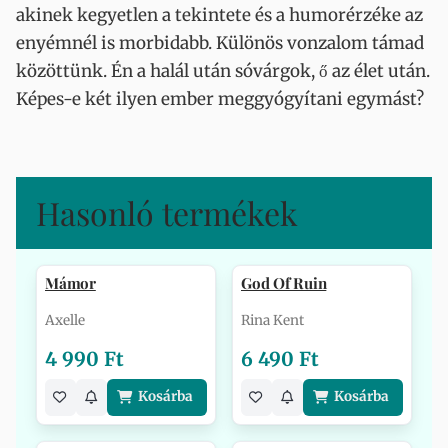
akinek kegyetlen a tekintete és a humorérzéke az
enyémnél is morbidabb. Különös vonzalom támad
közöttünk. Én a halál után sóvárgok, ő az élet után.
Képes-e két ilyen ember meggyógyítani egymást?
Hasonló termékek
Mámor
God Of Ruin
Axelle
Rina Kent
4 990 Ft
6 490 Ft
Kosárba
Kosárba