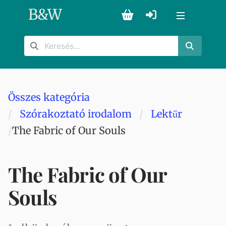
B
&
W
Összes kategória
Szórakoztató irodalom
Lektűr
The Fabric of Our Souls
The Fabric of Our
Souls