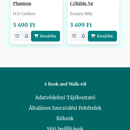
Phantom
Céltábla Nő
H.D. Carlton
Ernyey Béla
5 490 Ft
3 499 Ft
Kosárba
Kosárba
A Book and Walk-ról
Adatvédelmi Tájékoztató
Általános Szerződési Feltételek
Rólunk
Süti beállítások