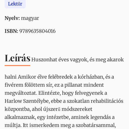
Lektűr
Nyelv:
magyar
ISBN:
9789635804016
Leírás
Huszonhat éves vagyok, és meg akarok
halni Amikor élve felébredek a kórházban, és a
fivérem fölöttem sír, ez a pillanat mindent
megváltoztat. Elintézte, hogy felvegyenek a
Harlow Szentélybe, ebbe a szokatlan rehabilitációs
központba, ahol újszerű módszereket
alkalmaznak, egy intézetbe, aminek legendás a
múltja. Itt ismerkedem meg a szobatársammal,