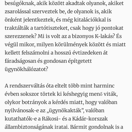
besúgóknak, akik között akadtak olyanok, akiket
zsarolással szerveztek be, de olyanok is, akik
önként jelentkeztek, és még kitalációkkal is
traktálták a tartótiszteket, csak hogy jó pontokat
szerezzenek? Mi is volt az a bizonyos K-lakás? És
végül mikor, milyen körülmények között és miatt
kellett felszámolni a hosszú évtizedeken át
fáradságosan és gondosan építgetett
ügynökhálózatot?
A rendszerváltás óta eltelt több mint harminc
évben sokszor törtek ki késhegyig menő viták,
olykor botrányok a kérdés miatt, hogy valóban
nyilvánosak-e az „ügynökakták”, valóban
kutathatók-e a Rákosi- és a Kádár-korszak
állambiztonságának iratai. Bármit gondolnak is a