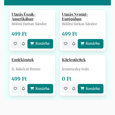
Utazás Észak-
Utazás Nyugat-
Amerikában
Európában
Bölöni Farkas Sándor
Bölöni Farkas Sándor
499 Ft
499 Ft
Kosárba
Kosárba
Emlékiratok
Kitelepítettek
II. Rákóczi Ferenc
Jeszenszky Iván
499 Ft
0 Ft
Kosárba
Kosárba