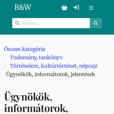
B
&
W
Összes kategória
Tudomány, tankönyv
Történelem, kultúrtörténet, néprajz
Ügynökök, informátorok, jelentések
Ügynökök,
informátorok,