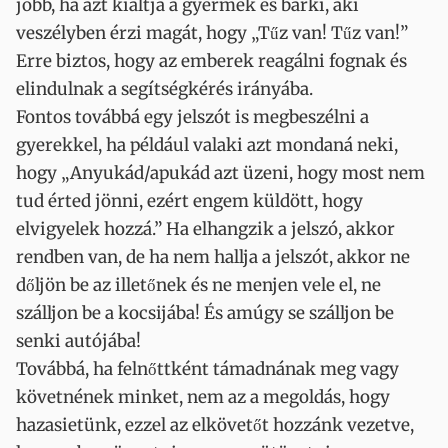
jobb, ha azt kiáltja a gyermek és bárki, aki
veszélyben érzi magát, hogy „Tűz van! Tűz van!”
Erre biztos, hogy az emberek reagálni fognak és
elindulnak a segítségkérés irányába.
Fontos továbbá egy jelszót is megbeszélni a
gyerekkel, ha például valaki azt mondaná neki,
hogy „Anyukád/apukád azt üzeni, hogy most nem
tud érted jönni, ezért engem küldött, hogy
elvigyelek hozzá.” Ha elhangzik a jelszó, akkor
rendben van, de ha nem hallja a jelszót, akkor ne
dőljön be az illetőnek és ne menjen vele el, ne
szálljon be a kocsijába! És amúgy se szálljon be
senki autójába!
Továbbá, ha felnőttként támadnának meg vagy
követnének minket, nem az a megoldás, hogy
hazasietünk, ezzel az elkövetőt hozzánk vezetve,