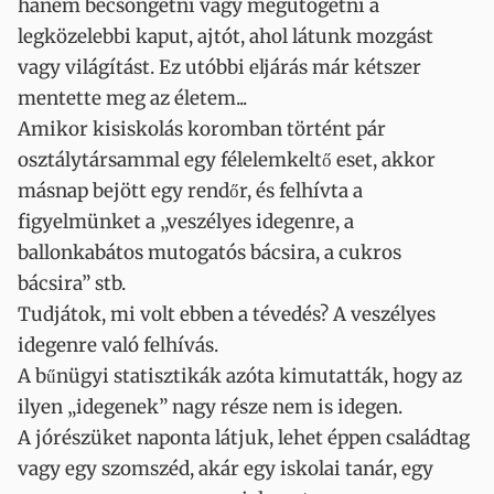
hanem becsöngetni vagy megütögetni a
legközelebbi kaput, ajtót, ahol látunk mozgást
vagy világítást. Ez utóbbi eljárás már kétszer
mentette meg az életem...
Amikor kisiskolás koromban történt pár
osztálytársammal egy félelemkeltő eset, akkor
másnap bejött egy rendőr, és felhívta a
figyelmünket a „veszélyes idegenre, a
ballonkabátos mutogatós bácsira, a cukros
bácsira” stb.
Tudjátok, mi volt ebben a tévedés? A veszélyes
idegenre való felhívás.
A bűnügyi statisztikák azóta kimutatták, hogy az
ilyen „idegenek” nagy része nem is idegen.
A jórészüket naponta látjuk, lehet éppen családtag
vagy egy szomszéd, akár egy iskolai tanár, egy