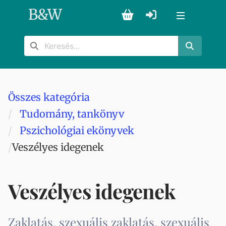
B
&
W
Összes kategória
Tudomány, tankönyv
Pszichológiai ekönyvek
Veszélyes idegenek
Veszélyes idegenek
Zaklatás, szexuális zaklatás, szexuális