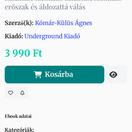
erőszak és áldozattá válás
Szerző(k):
Kómár-Külüs Ágnes
Kiadó:
Underground Kiadó
3 990 Ft
Kosárba
Ebook adatai
Kategóriák: