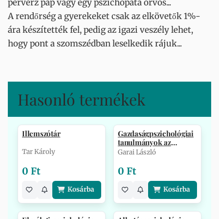
perverz pap vagy egy pszichopata orvos...
A rendőrség a gyerekeket csak az elkövetők 1%-
ára készítették fel, pedig az igazi veszély lehet,
hogy pont a szomszédban leselkedik rájuk...
Hasonló termékek
Illemszótár
Gazdaságpszichológiai
tanulmányok az
egyetemről
Tar Károly
Garai László
0 Ft
0 Ft
Kosárba
Kosárba