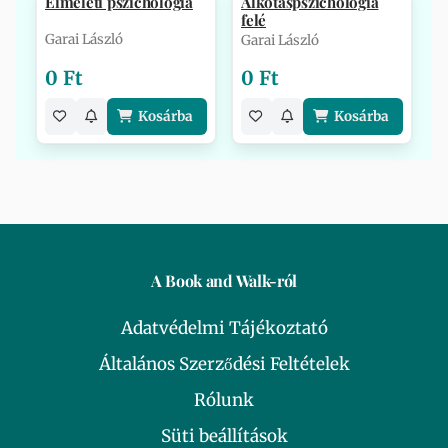
Elméleti pszichológia
Alkotáspszichológia
felé
Garai László
Garai László
0 Ft
0 Ft
Kosárba
Kosárba
A Book and Walk-ról
Adatvédelmi Tájékoztató
Általános Szerződési Feltételek
Rólunk
Süti beállítások