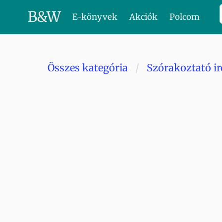
B
&
W
E-könyvek
Akciók
Polcom
Összes kategória
Szórakoztató i