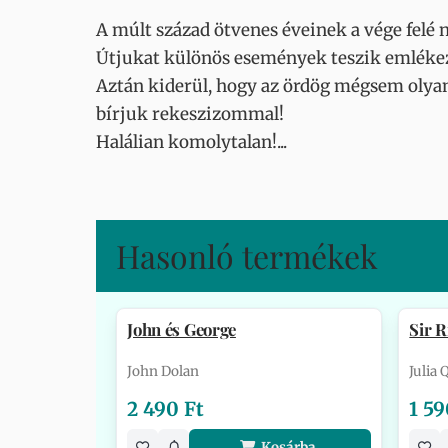
A múlt század ötvenes éveinek a vége felé n
Útjukat különös események teszik emlékezet
Aztán kiderül, hogy az ördög mégsem olyan
bírjuk rekeszizommal!
Halálian komolytalan!...
Hasonló termékek
John és George
Sir R
John Dolan
Julia
2 490 Ft
1 59
Kosárba