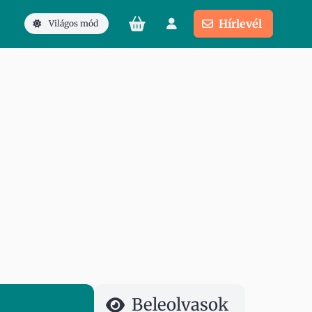
Hírlevél
Világos mód
Beleolvasok