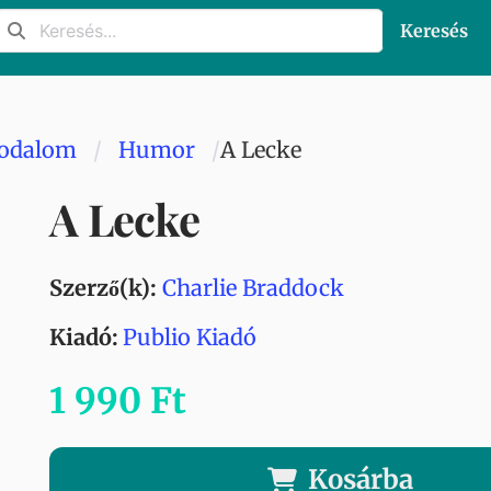
Keresés
rodalom
Humor
A Lecke
A Lecke
Szerző(k):
Charlie Braddock
Kiadó:
Publio Kiadó
1 990 Ft
Kosárba