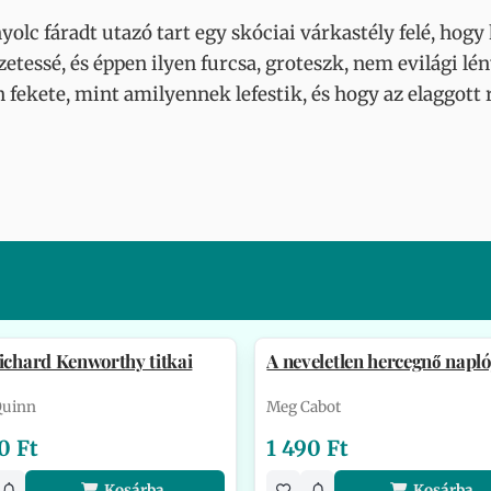
yolc fáradt utazó tart egy skóciai várkastély felé, hogy
essé, és éppen ilyen furcsa, groteszk, nem evilági lén
 fekete, mint amilyennek lefestik, és hogy az elaggott
ichard Kenworthy titkai
A neveletlen hercegnő napló
 Quinn
Meg Cabot
0 Ft
1 490 Ft
Kosárba
Kosárba