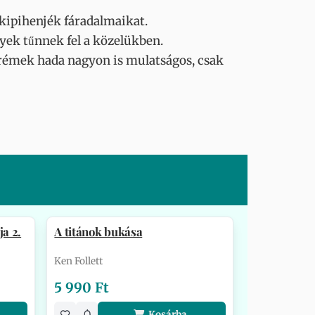
 kipihenjék fáradalmaikat.
yek tűnnek fel a közelükben.
 rémek hada nagyon is mulatságos, csak
ja 2.
A titánok bukása
Ken Follett
5 990 Ft
Kosárba