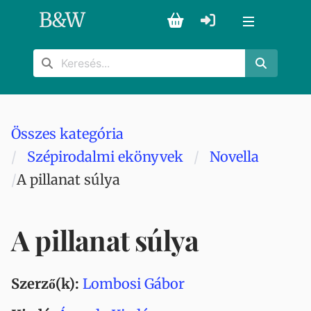
B
&
W
Összes kategória
Szépirodalmi ekönyvek
Novella
A pillanat súlya
A pillanat súlya
Szerző(k):
Lombosi Gábor