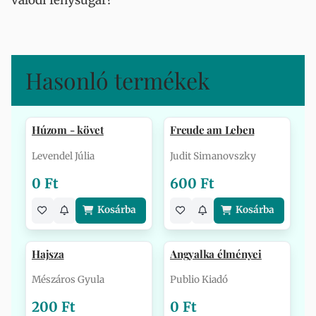
valódi fénysugár?
Hasonló termékek
Húzom - követ
Freude am Leben
Levendel Júlia
Judit Simanovszky
0 Ft
600 Ft
Kosárba
Kosárba
Hajsza
Angyalka élményei
Mészáros Gyula
Publio Kiadó
200 Ft
0 Ft