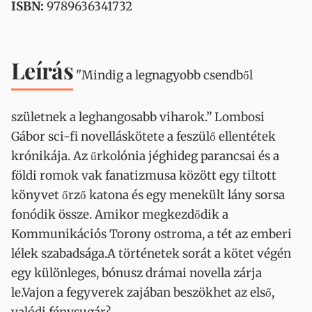
ISBN:
9789636341732
Leírás
"Mindig a legnagyobb csendből
születnek a leghangosabb viharok.” Lombosi
Gábor sci-fi novelláskötete a feszülő ellentétek
krónikája. Az űrkolónia jéghideg parancsai és a
földi romok vak fanatizmusa között egy tiltott
könyvet őrző katona és egy menekült lány sorsa
fonódik össze. Amikor megkezdődik a
Kommunikációs Torony ostroma, a tét az emberi
lélek szabadsága.A történetek sorát a kötet végén
egy különleges, bónusz drámai novella zárja
le.Vajon a fegyverek zajában beszökhet az első,