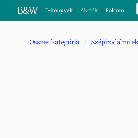
B
&
W
E-könyvek
Akciók
Polcom
Összes kategória
Szépirodalmi e