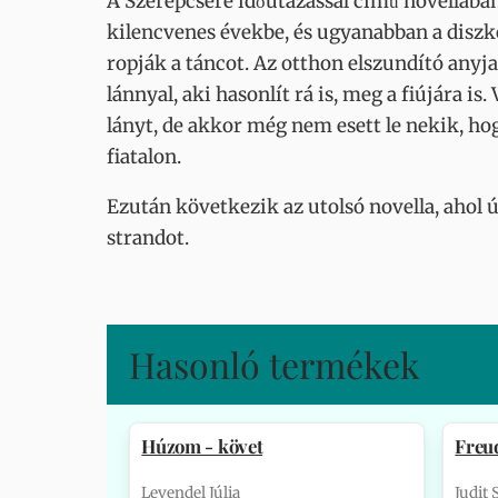
A Szerepcsere időutazással című novellában
kilencvenes évekbe, és ugyanabban a diszkó
ropják a táncot. Az otthon elszundító anyj
lánnyal, aki hasonlít rá is, meg a fiújára is
lányt, de akkor még nem esett le nekik, ho
fiatalon.
Ezután következik az utolsó novella, ahol ú
strandot.
Hasonló termékek
Húzom - követ
Freu
Levendel Júlia
Judit