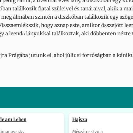
 pedig Fanni, a tizenhat éves lány, a diszkóban egy kül
ban találkozik fiatal szüleivel és tanáraival, akik a 
a meg álmában szintén a diszkóban találkozik egy szöge
. Visszaemlékszik, hogy aznap este, amikor összejött leen
gy a leendő lányukkal találkoztak, aki döbbenten nézte 
jra Prágába jutunk el, ahol júliusi forróságban a kánik
de am Leben
Hajsza
 Simanovszky
Mészáros Gyula