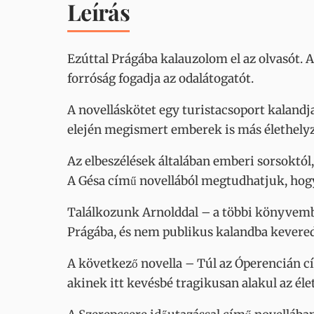
Leírás
Ezúttal Prágába kalauzolom el az olvasót. 
forróság fogadja az odalátogatót.
A novelláskötet egy turistacsoport kalandj
elején megismert emberek is más élethely
Az elbeszélések általában emberi sorsoktól,
A Gésa című novellából megtudhatjuk, hog
Találkozunk Arnolddal – a többi könyvembe
Prágába, és nem publikus kalandba keveredi
A következő novella – Túl az Óperencián cí
akinek itt kevésbé tragikusan alakul az élet