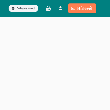
Hírlevél
Világos mód