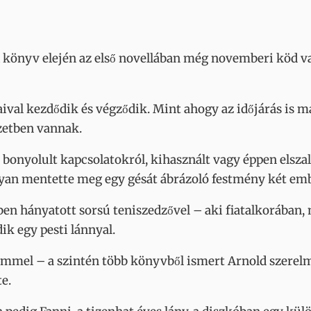
A könyv elején az első novellában még novemberi köd va
aival kezdődik és végződik. Mint ahogy az időjárás is 
zetben vannak.
 bonyolult kapcsolatokról, kihasznált vagy éppen elszal
yan mentette meg egy gésát ábrázoló festmény két em
n hányatott sorsú teniszedzővel – aki fiatalkorában, 
k egy pesti lánnyal.
mmel – a szintén több könyvből ismert Arnold szerelmér
e.