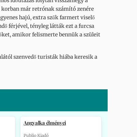
önös időutazás folytán visszamegy a
mai korban már retrónak számító zenére
gyenes hajú, extra szűk farmert viselő
dő férjével, tényleg látták ezt a furcsa
őket, amikor felismerte bennük a szüleit
ulától szenvedő turisták hiába keresik a
Angyalka élményei
Publio Kiadó