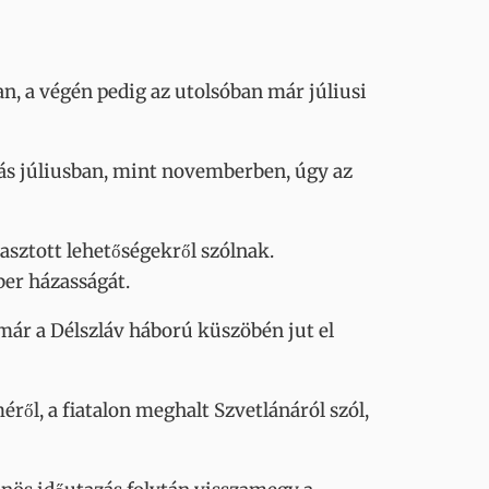
n, a végén pedig az utolsóban már júliusi
más júliusban, mint novemberben, úgy az
asztott lehetőségekről szólnak.
ber házasságát.
már a Délszláv háború küszöbén jut el
ől, a fiatalon meghalt Szvetlánáról szól,