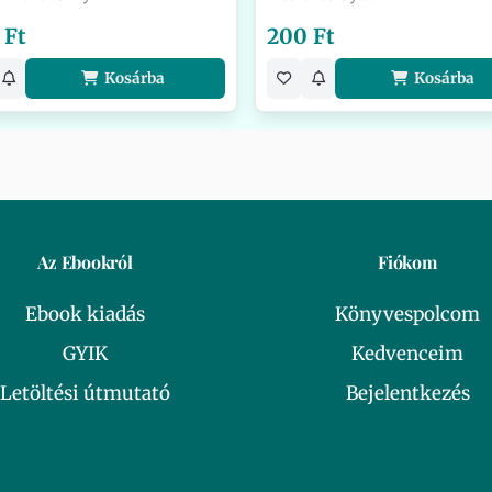
 Ft
200 Ft
Kosárba
Kosárba
Az Ebookról
Fiókom
Ebook kiadás
Könyvespolcom
GYIK
Kedvenceim
Letöltési útmutató
Bejelentkezés