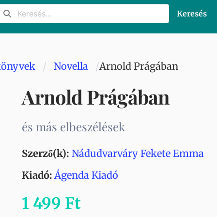
Keresés
könyvek
Novella
Arnold Prágában
Arnold Prágában
és más elbeszélések
Szerző(k):
Nádudvarváry Fekete Emma
Kiadó:
Ágenda Kiadó
1 499 Ft