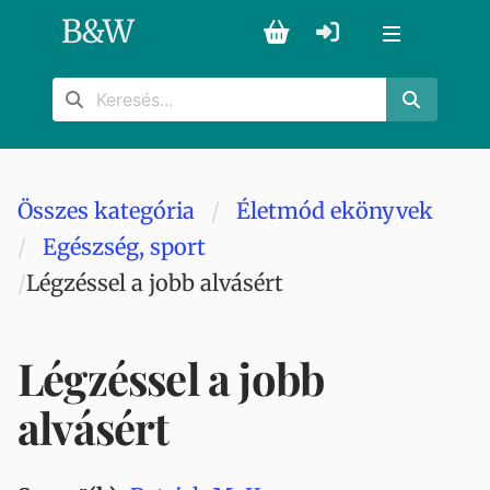
B
&
W
Összes kategória
Életmód ekönyvek
Egészség, sport
Légzéssel a jobb alvásért
Légzéssel a jobb
alvásért