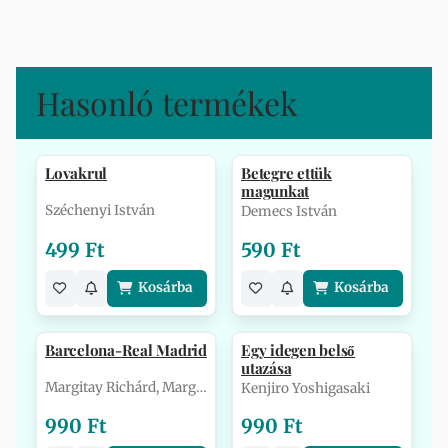
Hasonló termékek
Lovakrul
Betegre ettük
magunkat
Széchenyi István
Demecs István
499 Ft
590 Ft
Kosárba
Kosárba
Barcelona-Real Madrid
Egy idegen belső
utazása
Margitay Richárd, Margitay Zsolt
Kenjiro Yoshigasaki
990 Ft
990 Ft