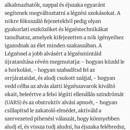
alkalmazhatók, nappal és éjszaka egyaránt
segítenek megváltoztatni a légzési szokásokat. A
nőkre fókuszáló fejezetekből pedig olyan
gyakorlati eszközöket és légzéstechnikákat
tanulhatsz, amelyek kifejezetten a nők igényeihez
igazodnak az élet minden szakaszában. A
Légzéssel a jobb alvásért a légzésmintáid
újratanítása révén megmutatja: - hogyan küzdd le
a horkolást, - hogyan szabadítsd fel az
orrjárataidat, és aludj csukott szájjal, - hogyan
vedd célba az alvás alatti légzészavarok kiváltó
okait, beleértve a felső légúti ellenállás szindrómát
(UARS) és az obstruktív alvási apnoét, - hogyan
csillapítsd le zakatoló elmédet, aktiváld a
szervezeted pihenési válaszát, hogy könnyebben
aludj el, és vissza tudj aludni, ha éjszaka felébredsz,