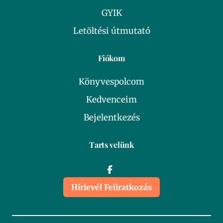
GYIK
Letöltési útmutató
Fiókom
Könyvespolcom
Kedvenceim
Bejelentkezés
Tarts velünk
Hírlevél Feliratkozás