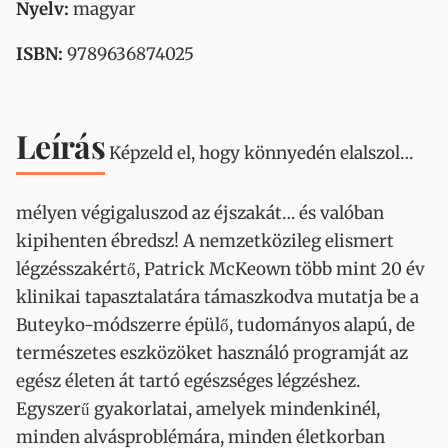
Nyelv:
magyar
ISBN:
9789636874025
Leírás
Képzeld el, hogy könnyedén elalszol…
mélyen végigaluszod az éjszakát… és valóban
kipihenten ébredsz! A nemzetközileg elismert
légzésszakértő, Patrick McKeown több mint 20 év
klinikai tapasztalatára támaszkodva mutatja be a
Buteyko-módszerre épülő, tudományos alapú, de
természetes eszközöket használó programját az
egész életen át tartó egészséges légzéshez.
Egyszerű gyakorlatai, amelyek mindenkinél,
minden alvásproblémára, minden életkorban